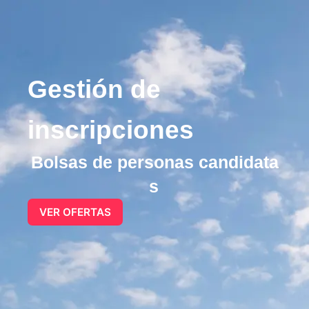
Gestión de
inscripciones
B
o
l
s
a
s
d
e
p
e
r
s
o
n
a
s
c
a
n
d
i
d
a
t
a
s
VER OFERTAS